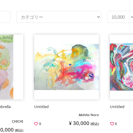
brella
Untitled
Untitled
Akihito Noro
CHICHI
¥ 30,000
0
(税込)
0
20,000
(税込)