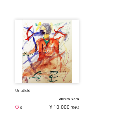
Untitleld
Akihito Noro
¥ 10,000
0
(税込)