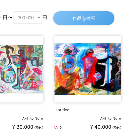
円
〜
円
Untitled
Akihito Noro
Akihito Noro
¥ 30,000
¥ 40,000
(税込)
0
(税込)