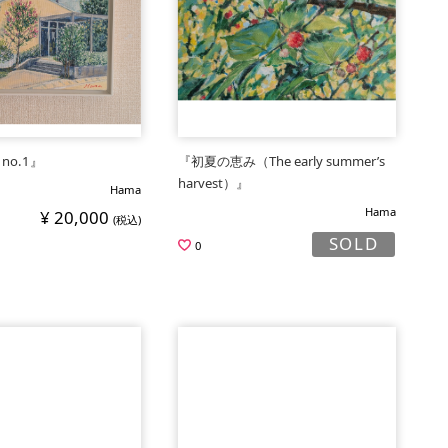
 no.1』
『初夏の恵み（The early summer’s
harvest）』
Hama
Hama
¥ 20,000
(税込)
SOLD
0