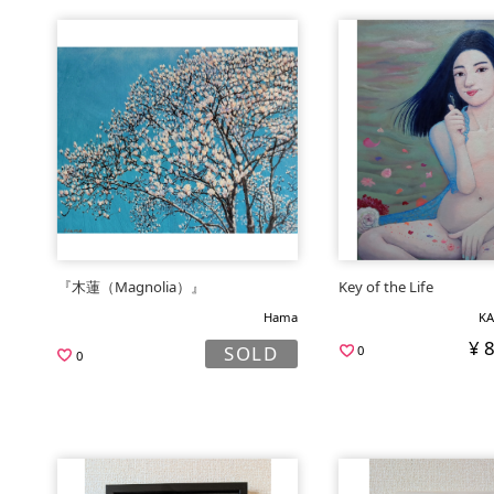
『木蓮（Magnolia）』
Key of the Life
Hama
KA
¥ 
SOLD
0
0