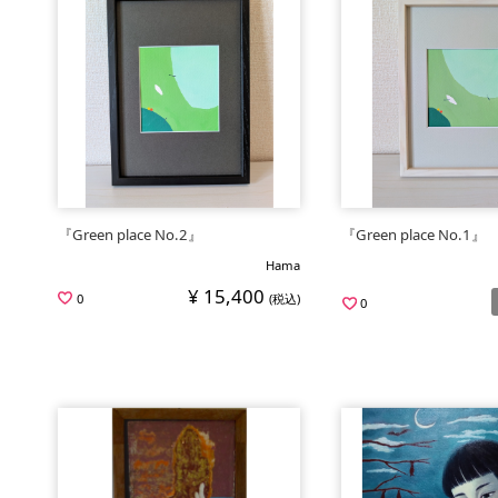
『Green place No.2』
『Green place No.1』
Hama
¥ 15,400
0
(税込)
0