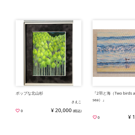
ポップな北山杉
『2羽と海（Two birds a
sea）』
さえこ
¥ 20,000
0
(税込)
¥ 
0