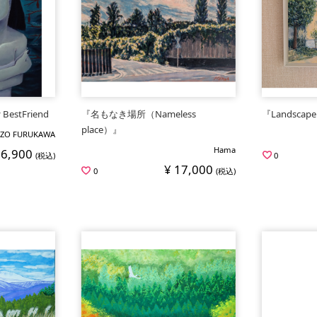
BestFriend
『名もなき場所（Nameless
『Landscape
place）』
ZO FURUKAWA
Hama
86,900
(税込)
0
¥ 17,000
0
(税込)