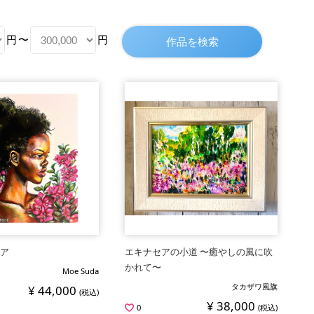
円
〜
円
リア
エキナセアの小道 〜癒やしの風に吹
かれて〜
Moe Suda
タカザワ風旗
¥ 44,000
(税込)
¥ 38,000
0
(税込)