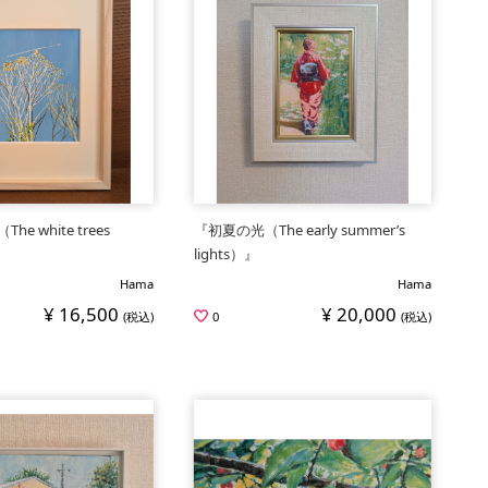
e white trees
『初夏の光（The early summer’s
lights）』
Hama
Hama
¥ 16,500
¥ 20,000
(税込)
0
(税込)