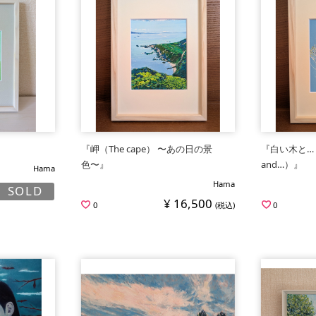
『岬（The cape） 〜あの日の景
『白い木と…（Th
色〜』
and…）』
Hama
Hama
SOLD
¥ 16,500
0
(税込)
0