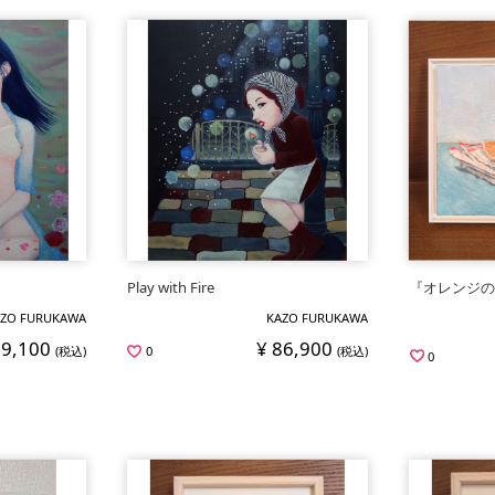
Play with Fire
『オレンジ
ZO FURUKAWA
KAZO FURUKAWA
89,100
¥ 86,900
(税込)
0
(税込)
0