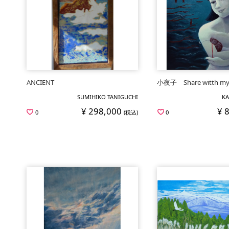
ANCIENT
小夜子 Share witth my 
SUMIHIKO TANIGUCHI
KA
¥ 298,000
¥ 
0
(税込)
0