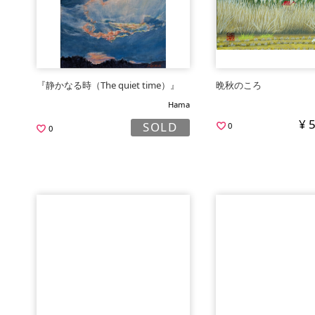
『静かなる時（The quiet time）』
晩秋のころ
Hama
¥ 
SOLD
0
0