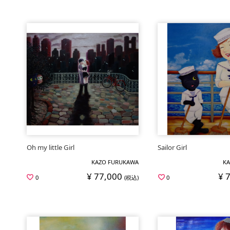
Oh my little Girl
Sailor Girl
KAZO FURUKAWA
KA
¥ 77,000
¥ 
0
(税込)
0