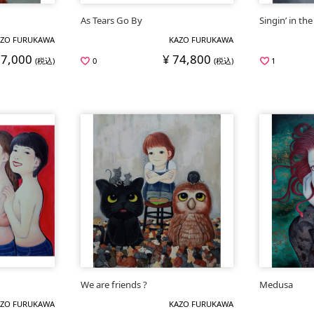
As Tears Go By
Singin’ in the
ZO FURUKAWA
KAZO FURUKAWA
77,000
¥ 74,800
(税込)
0
(税込)
1
We are friends ?
Medusa
ZO FURUKAWA
KAZO FURUKAWA