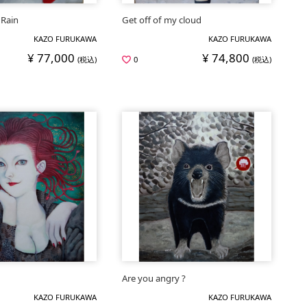
 Rain
Get off of my cloud
KAZO FURUKAWA
KAZO FURUKAWA
¥ 77,000
¥ 74,800
(税込)
0
(税込)
Are you angry ?
KAZO FURUKAWA
KAZO FURUKAWA