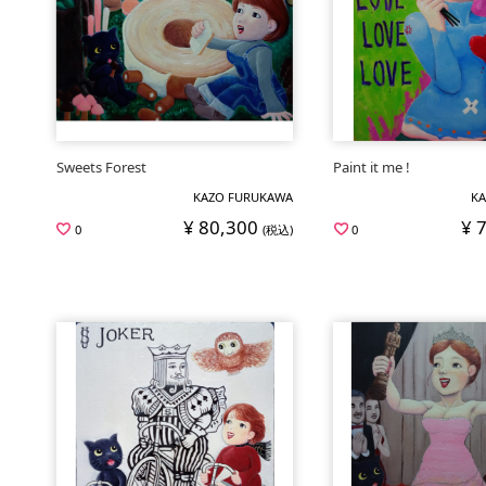
Sweets Forest
Paint it me !
KAZO FURUKAWA
KA
¥ 80,300
¥ 
0
(税込)
0