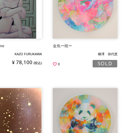
 me
金魚ー桜ー
KAZO FURUKAWA
柳澤 弥代恵
¥ 78,100
SOLD
(税込)
0