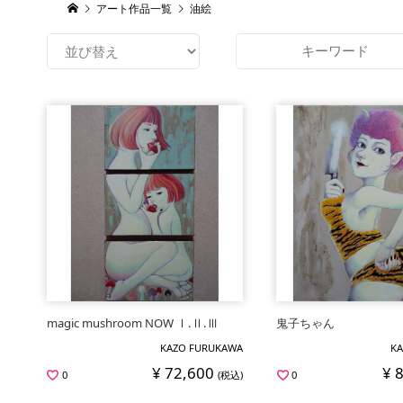
アート作品一覧
油絵
magic mushroom NOW Ⅰ.Ⅱ.Ⅲ
鬼子ちゃん
KAZO FURUKAWA
KA
¥ 72,600
¥ 
0
(税込)
0