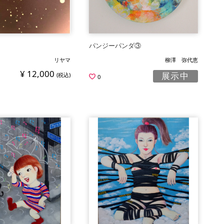
パンジーパンダ③
リヤマ
柳澤 弥代恵
¥ 12,000
展示中
(税込)
0