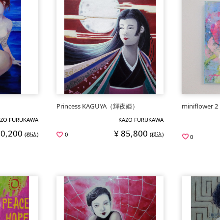
Princess KAGUYA（輝夜姫）
miniflower 2
ZO FURUKAWA
KAZO FURUKAWA
90,200
¥ 85,800
(税込)
0
(税込)
0