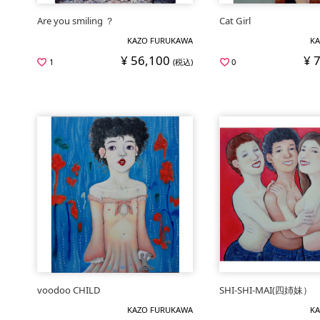
Are you smiling ？
Cat Girl
KAZO FURUKAWA
KA
¥ 56,100
¥ 
1
(税込)
0
voodoo CHILD
SHI-SHI-MAI(四姉妹）
KAZO FURUKAWA
KA