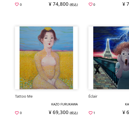
¥ 74,800
¥ 
0
(税込)
0
Tattoo Me
Éclair
KAZO FURUKAWA
KA
¥ 69,300
¥ 
0
(税込)
1