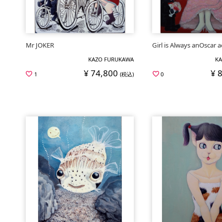
Mr JOKER
Girl is Always anOscar a
KAZO FURUKAWA
KA
¥ 74,800
¥ 
1
(税込)
0