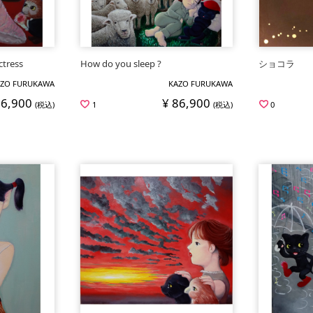
ctress
How do you sleep ?
ショコラ
ZO FURUKAWA
KAZO FURUKAWA
86,900
¥ 86,900
(税込)
1
(税込)
0