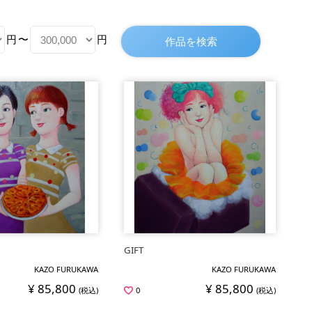
円
〜
円
GIFT
KAZO FURUKAWA
KAZO FURUKAWA
¥ 85,800
¥ 85,800
(税込)
0
(税込)