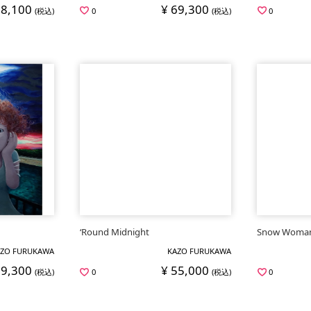
78,100
¥ 69,300
(税込)
0
(税込)
0
‘Round Midnight
Snow Woma
ZO FURUKAWA
KAZO FURUKAWA
69,300
¥ 55,000
(税込)
0
(税込)
0