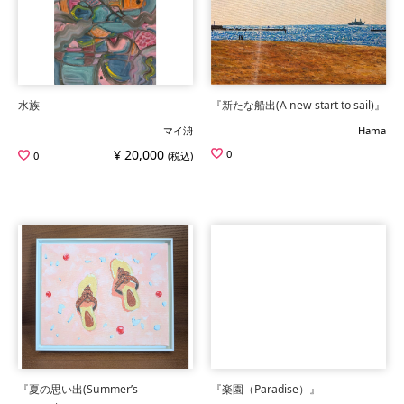
水族
『新たな船出(A new start to sail)』
マイ洀
Hama
¥ 20,000
0
0
(税込)
『夏の思い出(Summer’s
『楽園（Paradise）』