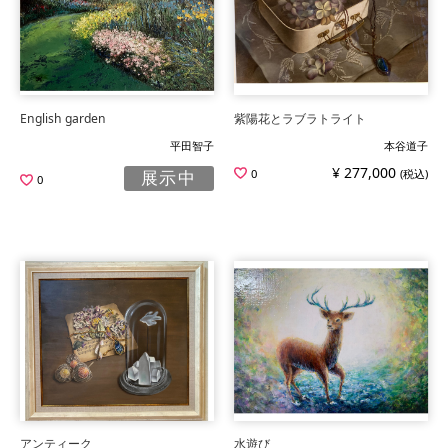
English garden
紫陽花とラブラトライト
平田智子
本谷道子
¥ 277,000
0
(税込)
展示中
0
アンティーク
水遊び