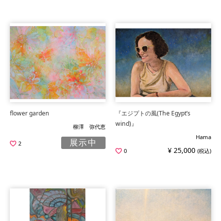
flower garden
『エジプトの風(The Egypt’s
wind)』
柳澤 弥代恵
Hama
展示中
2
¥ 25,000
0
(税込)