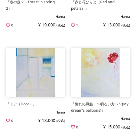
『春の森２（Forest in spring
『赤と花びらと（Red and
2）』
petals）』
Hama
Hama
¥ 19,000
¥ 13,000
0
(税込)
1
(税込)
『ドア（Door）』
『憧れの風船 〜明るい方へ〜(My
dream’s balloons)』
Hama
Hama
¥ 13,000
0
(税込)
¥ 15,000
0
(税込)