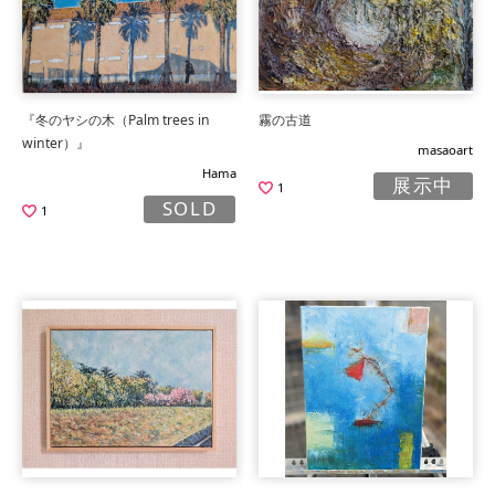
『冬のヤシの木（Palm trees in
霧の古道
winter）』
masaoart
Hama
展示中
1
SOLD
1