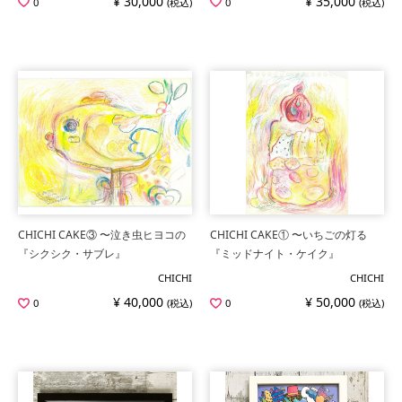
¥ 30,000
¥ 35,000
0
(税込)
0
(税込)
CHICHI CAKE③ 〜泣き虫ヒヨコの
CHICHI CAKE① 〜いちごの灯る
『シクシク・サブレ』
『ミッドナイト・ケイク』
CHICHI
CHICHI
¥ 40,000
¥ 50,000
0
(税込)
0
(税込)