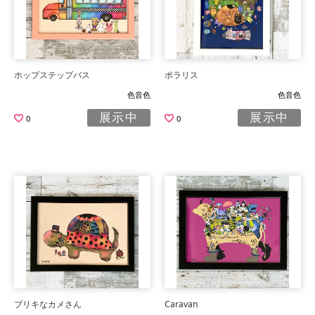
ホップステップバス
ポラリス
色音色
色音色
展示中
展示中
0
0
ブリキなカメさん
Caravan