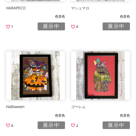
HARAPECO
マシュマロ
色音色
色音色
展示中
展示中
1
0
Halloween
ゴーレム
色音色
色音色
展示中
展示中
0
2