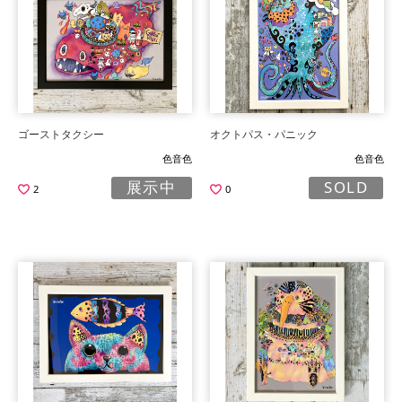
ゴーストタクシー
オクトパス・パニック
色音色
色音色
展示中
SOLD
2
0