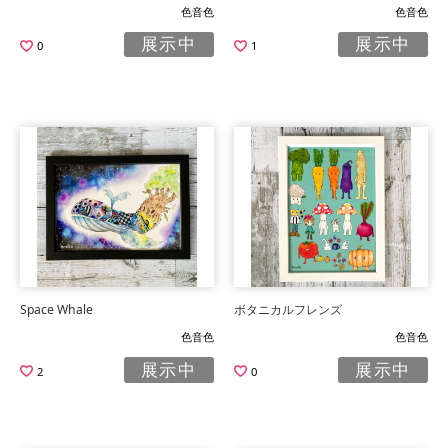
色音色
色音色
展示中
展示中
0
1
Space Whale
ボタニカルフレンズ
色音色
色音色
展示中
展示中
2
0