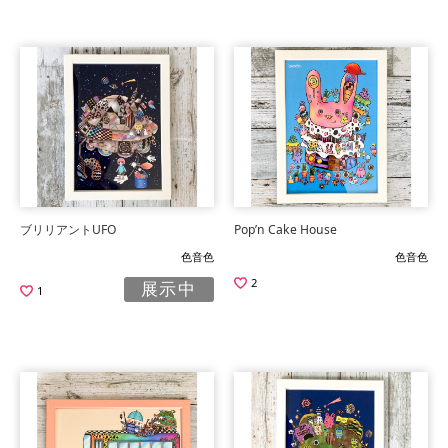
ブリリアントUFO
Pop’n Cake House
色音色
色音色
2
展示中
1