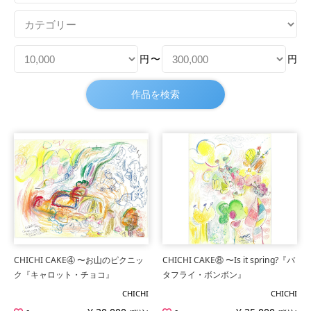
円
〜
円
CHICHI CAKE④ 〜お山のピクニッ
CHICHI CAKE⑧ 〜Is it spring?『バ
ク『キャロット・チョコ』
タフライ・ボンボン』
CHICHI
CHICHI