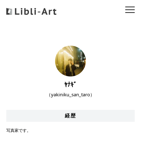
ﾔﾅｷﾞ
（yakiniku_san_taro）
経歴
写真家です。