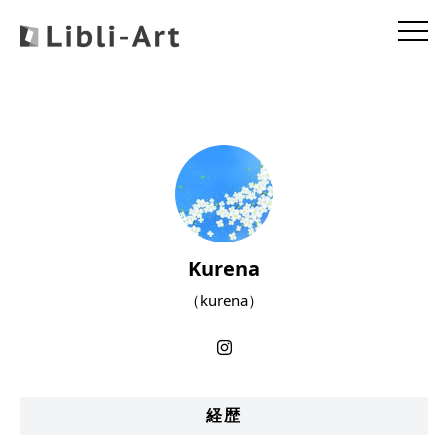
Kurena
（kurena）
経歴