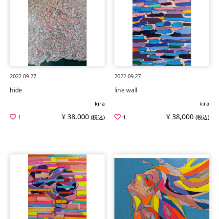
2022.09.27
2022.09.27
hide
line wall
kira
kira
¥ 38,000
¥ 38,000
1
(税込)
1
(税込)