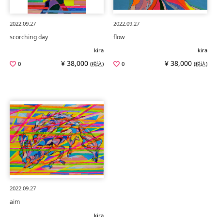
2022.09.27
2022.09.27
scorching day
flow
kira
kira
¥ 38,000
¥ 38,000
0
(税込)
0
(税込)
2022.09.27
aim
kira