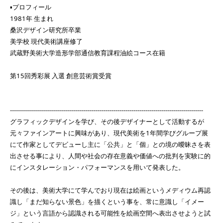
▪️プロフィール
1981年 生まれ
桑沢デザイン研究所卒業
美学校 現代美術講座修了
武蔵野美術大学造形学部通信教育課程油絵コース在籍
第15回秀彩展 入選 創意芸術賞受賞
-------------------------------------------------------------------------------------------------
グラフィックデザインを学び、その後デザイナーとして活動するが
元々ファインアートに興味があり、現代美術を1年間学びグループ展
にて作家としてデビューし主に「公共」と「個」との境の曖昧さを表
出させる事により、人間や社会の存在意義や価値への批判を実験に的
にインスタレーション・パフォーマンスを用いて発表した。
その後は、美術大学にて学んでおり現在は絵画というメディウム再認
識し「まだ知らない景色」を描くという事を、常に意識し「イメー
ジ」という言語から認識される可能性を絵画空間へ表出させようと試