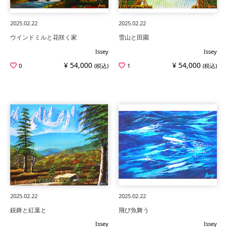
2025.02.22
2025.02.22
ウインドミルと花咲く家
雪山と田園
Issey
Issey
¥ 54,000
¥ 54,000
0
(税込)
1
(税込)
2025.02.22
2025.02.22
鋭鋒と紅葉と
飛び魚舞う
Issey
Issey