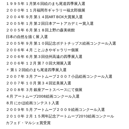
１９９５年 １月第６回絵のまち尾道四季展入選
２０００年 １１月福岡市ギャラリー福太郎個展
２００４年 ９月 第１４回ART BOX大賞展入選
２００５年 １月 第２回日本アートアカデミー賞入選
２００５年 ６月 第１８回上野の森美術館
日本の自然を描く展 入選
２００５年 ９月 第１０回記念ポテトチップス絵画コンクール入選
２００６年 ４月 ことぶきやギャラリー個展
２００６年 ６月 第３回信州高遠の四季展入選
２００６年 １２月 第７０回大潮展入選
〃 第１２回絵のまち尾道四季展入選
２００７年 ３月 アートムーブ２００７小品絵画コンクール入選
２００７年 １０月 第３４回近美展入選
２００８年 ３月 銀座アートスペースにて個展
４月 アートムーブ2008絵画コンクール入選
８月 にかほ絵画コンテスト入選
２００９年 ５月 アートムーブ２００９絵画コンクール入選
２０１０年 ２月 １５周年記念アートムーブ2010絵画コンクール
カフェド・マルシェ賞受賞