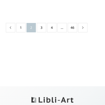
1
2
3
4
…
46

