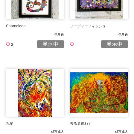
Chameleon
フーディーフィッシュ
色音色
色音色
展示中
展示中
2
1
九尾
去る者追わず
成宮成人
成宮成人