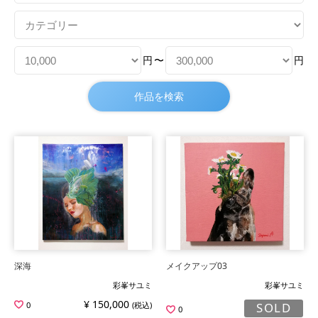
円
〜
円
深海
メイクアップ03
彩峯サユミ
彩峯サユミ
¥ 150,000
0
(税込)
SOLD
0