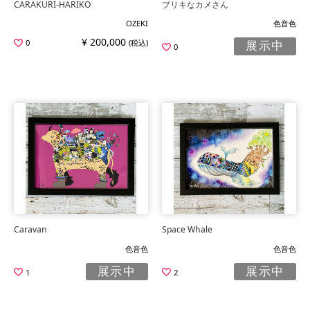
CARAKURI-HARIKO
ブリキなカメさん
OZEKI
色音色
¥ 200,000
0
(税込)
展示中
0
Caravan
Space Whale
色音色
色音色
展示中
展示中
1
2