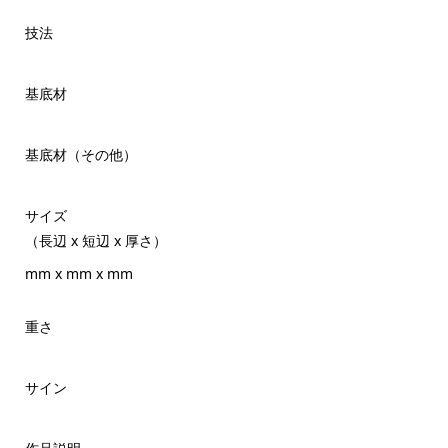
技法
基底材
基底材（その他）
サイズ
（長辺 x 短辺 x 厚さ）
mm x mm x mm
重さ
サイン