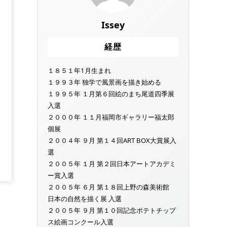
Issey
経歴
１８５１年1月生まれ
１９９３年 独学で風景画を描き始める
１９９５年 １月第６回絵のまち尾道四季展
入選
２０００年 １１月福岡市ギャラリー福太郎
個展
２００４年 ９月 第１４回ART BOX大賞展入
選
２００５年 １月 第２回日本アートアカデミ
ー賞入選
２００５年 ６月 第１８回上野の森美術館
日本の自然を描く展 入選
２００５年 ９月 第１０回記念ポテトチップ
ス絵画コンクール入選