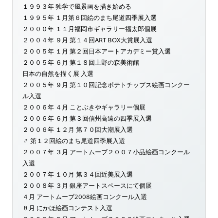
１９９３年 独学で風景画を描き始める
１９９５年 １月第６回絵のまち尾道四季展入選
２０００年 １１月福岡市ギャラリー福太郎個展
２００４年 ９月 第１４回ART BOX大賞展入選
２００５年 １月 第２回日本アートアカデミー賞入選
２００５年 ６月 第１８回上野の森美術館
日本の自然を描く展 入選
２００５年 ９月 第１０回記念ポテトチップス絵画コンクー
ル入選
２００６年 ４月 ことぶきやギャラリー個展
２００６年 ６月 第３回信州高遠の四季展入選
２００６年 １２月 第７０回大潮展入選
〃 第１２回絵のまち尾道四季展入選
２００７年 ３月 アートムーブ２００７小品絵画コンクール
入選
２００７年 １０月 第３４回近美展入選
２００８年 ３月 銀座アートスペースにて個展
４月 アートムーブ2008絵画コンクール入選
８月 にかほ絵画コンテスト入選