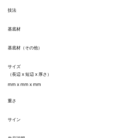
技法
基底材
基底材（その他）
サイズ
（長辺 x 短辺 x 厚さ）
mm x mm x mm
重さ
サイン