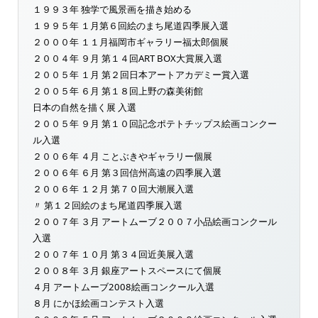
１９９３年 独学で風景画を描き始める
１９９５年 １月第６回絵のまち尾道四季展入選
２０００年 １１月福岡市ギャラリー福太郎個展
２００４年 ９月 第１４回ART BOX大賞展入選
２００５年 １月 第２回日本アートアカデミー賞入選
２００５年 ６月 第１８回上野の森美術館
日本の自然を描く展 入選
２００５年 ９月 第１０回記念ポテトチップス絵画コンクー
ル入選
２００６年 ４月 ことぶきやギャラリー個展
２００６年 ６月 第３回信州高遠の四季展入選
２００６年 １２月 第７０回大潮展入選
〃 第１２回絵のまち尾道四季展入選
２００７年 ３月 アートムーブ２００７小品絵画コンクール
入選
２００７年 １０月 第３４回近美展入選
２００８年 ３月 銀座アートスペースにて個展
４月 アートムーブ2008絵画コンクール入選
８月 にかほ絵画コンテスト入選