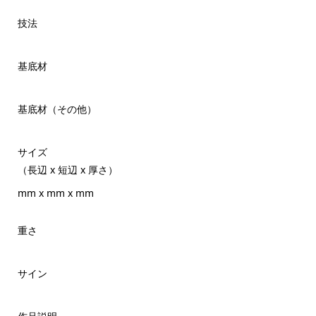
技法
基底材
基底材（その他）
サイズ
（長辺 x 短辺 x 厚さ）
mm x mm x mm
重さ
サイン