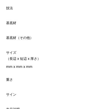
技法
基底材
基底材（その他）
サイズ
（長辺 x 短辺 x 厚さ）
mm x mm x mm
重さ
サイン