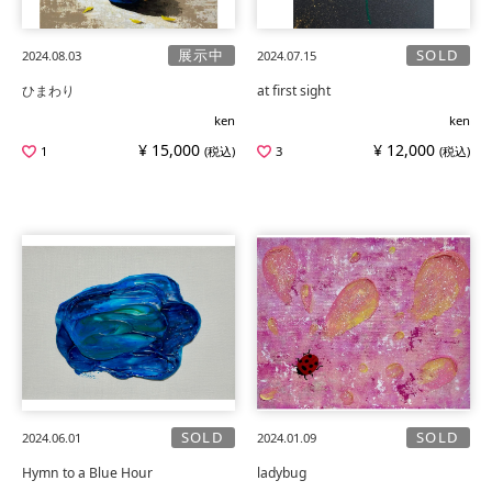
展示中
SOLD
2024.08.03
2024.07.15
ひまわり
at first sight
ken
ken
¥ 15,000
¥ 12,000
1
(税込)
3
(税込)
SOLD
SOLD
2024.06.01
2024.01.09
Hymn to a Blue Hour
ladybug