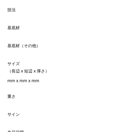
技法
基底材
基底材（その他）
サイズ
（長辺 x 短辺 x 厚さ）
mm x mm x mm
重さ
サイン