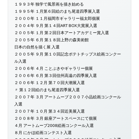
１９９３年 独学で風景画を描き始める
１９９５年 １月第６回絵のまち尾道四季展入選
２０００年 １１月福岡市ギャラリー福太郎個展
２００４年 ９月 第１４回ART BOX大賞展入選
２００５年 １月 第２回日本アートアカデミー賞入選
２００５年 ６月 第１８回上野の森美術館
日本の自然を描く展 入選
２００５年 ９月 第１０回記念ポテトチップス絵画コンクー
ル入選
２００６年 ４月 ことぶきやギャラリー個展
２００６年 ６月 第３回信州高遠の四季展入選
２００６年 １２月 第７０回大潮展入選
〃 第１２回絵のまち尾道四季展入選
２００７年 ３月 アートムーブ２００７小品絵画コンクール
入選
２００７年 １０月 第３４回近美展入選
２００８年 ３月 銀座アートスペースにて個展
４月 アートムーブ2008絵画コンクール入選
８月 にかほ絵画コンテスト入選