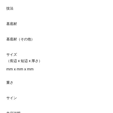
技法
基底材
基底材（その他）
サイズ
（長辺 x 短辺 x 厚さ）
mm x mm x mm
重さ
サイン