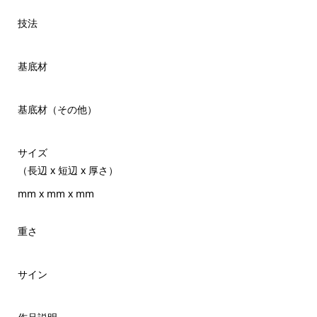
技法
基底材
基底材（その他）
サイズ
（長辺 x 短辺 x 厚さ）
mm x mm x mm
重さ
サイン