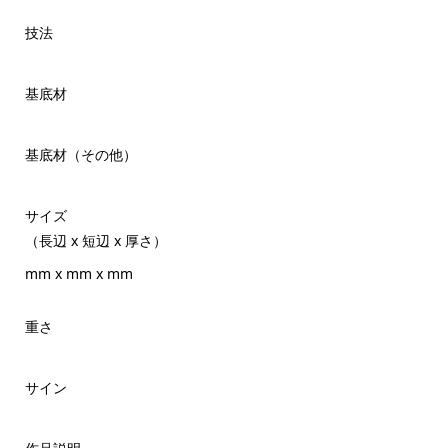
技法
基底材
基底材（その他）
サイズ
（長辺 x 短辺 x 厚さ）
mm x mm x mm
重さ
サイン