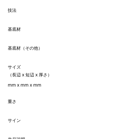
技法
基底材
基底材（その他）
サイズ
（長辺 x 短辺 x 厚さ）
mm x mm x mm
重さ
サイン