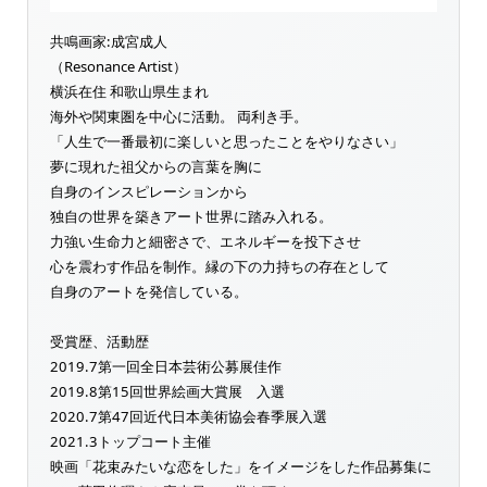
共鳴画家:成宮成人
（Resonance Artist）
横浜在住 和歌山県生まれ
海外や関東圏を中心に活動。 両利き手。
「人生で一番最初に楽しいと思ったことをやりなさい」
夢に現れた祖父からの言葉を胸に
自身のインスピレーションから
独自の世界を築きアート世界に踏み入れる。
力強い生命力と細密さで、エネルギーを投下させ
心を震わす作品を制作。縁の下の力持ちの存在として
自身のアートを発信している。
受賞歴、活動歴
2019.7第一回全日本芸術公募展佳作
2019.8第15回世界絵画大賞展 入選
2020.7第47回近代日本美術協会春季展入選
2021.3トップコート主催
映画「花束みたいな恋をした」をイメージをした作品募集に