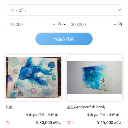
円
〜
円
妖艶
金魚鉢(goldenfish bowl)
字書きの日常～小坪 倭～
字書きの日常～小坪 倭～
¥ 30,000
¥ 15,000
0
(税込)
0
(税込)