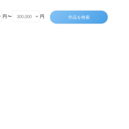
円
〜
円