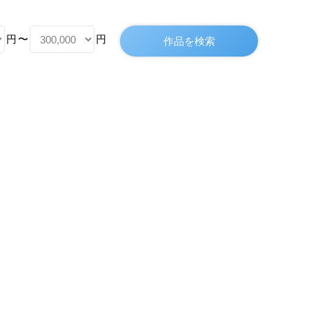
円
〜
円