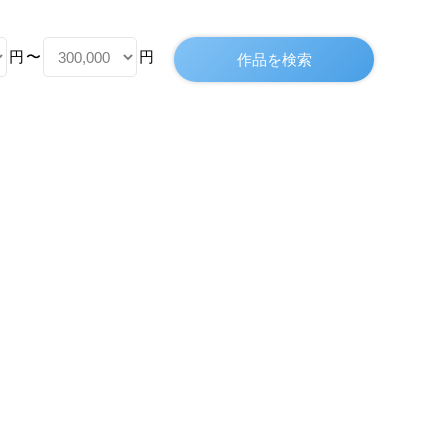
円
〜
円