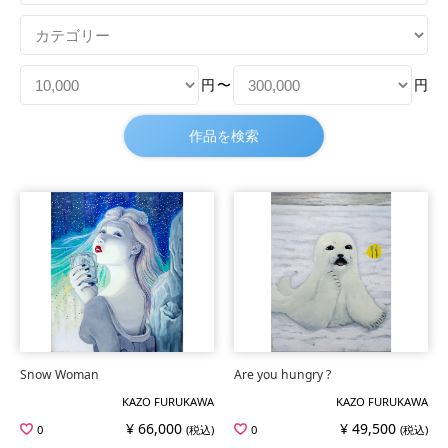
円
〜
円
Snow Woman
Are you hungry ?
KAZO FURUKAWA
KAZO FURUKAWA
¥ 66,000
¥ 49,500
0
(税込)
0
(税込)