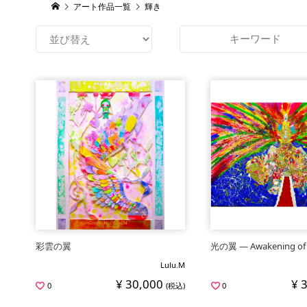
アート作品一覧
輝き
彩雲の翼
光の翼 ― Awakening of 
Lulu.M
¥ 30,000
¥ 
0
(税込)
0