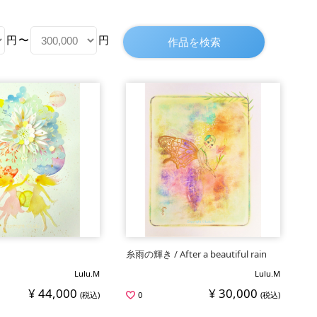
円
〜
円
糸雨の輝き / After a beautiful rain
Lulu.M
Lulu.M
¥ 44,000
¥ 30,000
(税込)
0
(税込)