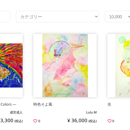
Colors ―
時色そよ風
光
成宮成人
Lulu.M
33,300
¥ 36,000
(税込)
0
(税込)
0