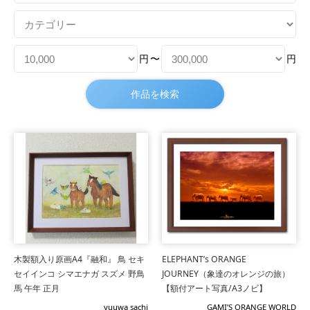
円
〜
円
木製額入り原画A4『融和』 鳥 セキ
ELEPHANT’s ORANGE
セイインコ シマエナガ スズメ 野鳥
JOURNEY（象達のオレンジの旅）
馬 午年 正月
【額付アート写真/A3ノビ】
yuuwa sachi
GAMI’S ORANGE WORLD