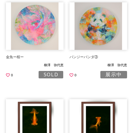
金魚ー桜ー
パンジーパンダ③
柳澤 弥代恵
柳澤 弥代恵
SOLD
展示中
0
0