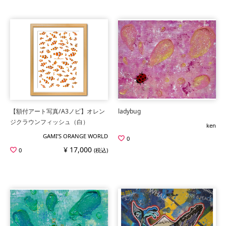
【額付アート写真/A3ノビ】オレン
ladybug
ジクラウンフィッシュ（白）
ken
GAMI’S ORANGE WORLD
0
¥ 17,000
0
(税込)