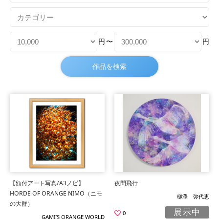
円
〜
円
【額付アート写真/A3ノビ】
夜間飛行
HORDE OF ORANGE NIMO（ニモ
柳澤 弥代恵
の大群）
展示中
0
GAMI’S ORANGE WORLD