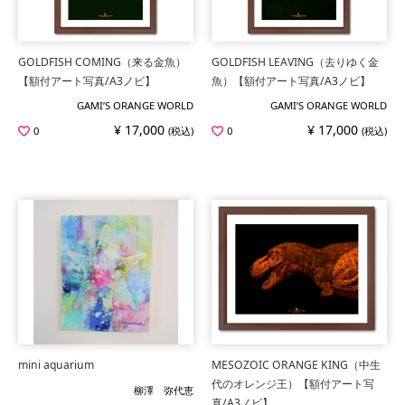
GOLDFISH COMING（来る金魚）
GOLDFISH LEAVING（去りゆく金
【額付アート写真/A3ノビ】
魚）【額付アート写真/A3ノビ】
GAMI’S ORANGE WORLD
GAMI’S ORANGE WORLD
¥ 17,000
¥ 17,000
0
(税込)
0
(税込)
mini aquarium
MESOZOIC ORANGE KING（中生
代のオレンジ王）【額付アート写
柳澤 弥代恵
真/A3ノビ】