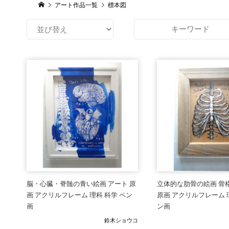
アート作品一覧
標本図
脳・心臓・脊髄の青い絵画 アート 原
立体的な肋骨の絵画 骨
画 アクリルフレーム 理科 科学 ペン
原画 アクリルフレーム 
画
ン画
鈴木ショウコ