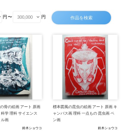
円
〜
円
の骨の絵画 アート 原画
標本図風の昆虫の絵画 アート 原画 キ
 科学 理科 サイエンス
ャンバス画 理科 一点もの 昆虫画 ペ
リル画
ン画
鈴木ショウコ
鈴木ショウコ