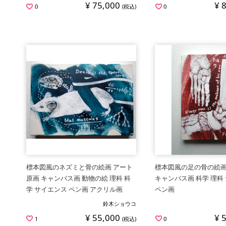
¥ 75,000
¥ 
0
(税込)
0
標本図風のネズミと骨の絵画 アート
標本図風の足の骨の絵画
原画 キャンバス画 動物の絵 理科 科
キャンバス画 科学 理科
学 サイエンス ペン画 アクリル画
ペン画
鈴木ショウコ
¥ 55,000
¥ 
1
(税込)
0