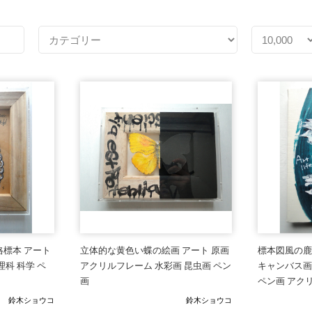
格標本 アート
立体的な黄色い蝶の絵画 アート 原画
標本図風の鹿
理科 科学 ペ
アクリルフレーム 水彩画 昆虫画 ペン
キャンバス画
画
ペン画 アク
鈴木ショウコ
鈴木ショウコ