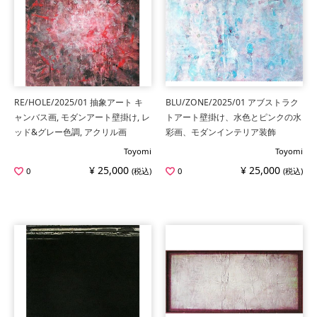
RE/HOLE/2025/01 抽象アート キ
BLU/ZONE/2025/01 アブストラク
ャンバス画, モダンアート壁掛け, レ
トアート壁掛け、水色とピンクの水
ッド&グレー色調, アクリル画
彩画、モダンインテリア装飾
Toyomi
Toyomi
¥ 25,000
¥ 25,000
0
(税込)
0
(税込)