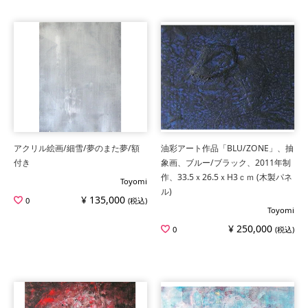
アクリル絵画/細雪/夢のまた夢/額
油彩アート作品「BLU/ZONE」、抽
付き
象画、ブルー/ブラック、2011年制
作、33.5ｘ26.5ｘH3ｃｍ (木製パネ
Toyomi
ル)
¥ 135,000
0
(税込)
Toyomi
¥ 250,000
0
(税込)