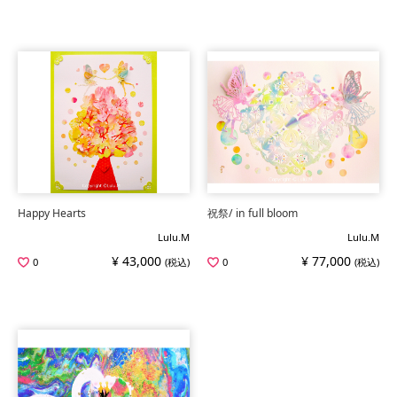
Happy Hearts
祝祭/ in full bloom
Lulu.M
Lulu.M
¥ 43,000
¥ 77,000
0
(税込)
0
(税込)