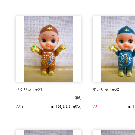
りくりゅう#01
すいりゅう#02
雨利
¥ 18,000
¥ 
0
(税込)
0