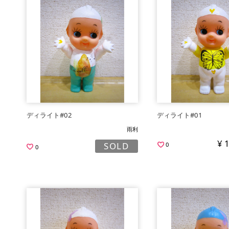
ディライト#02
ディライト#01
雨利
¥ 
SOLD
0
0