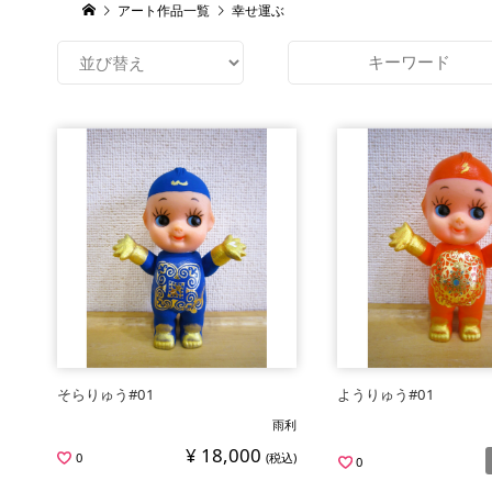
アート作品一覧
幸せ運ぶ
そらりゅう#01
ようりゅう#01
雨利
¥ 18,000
0
(税込)
0