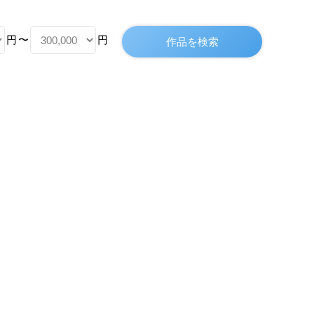
円
〜
円