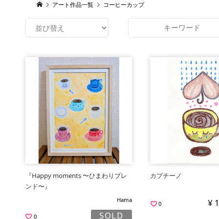
アート作品一覧
コーヒーカップ
『Happy moments 〜ひまわりブレ
カプチーノ
ンド〜』
Hama
¥ 
0
SOLD
0