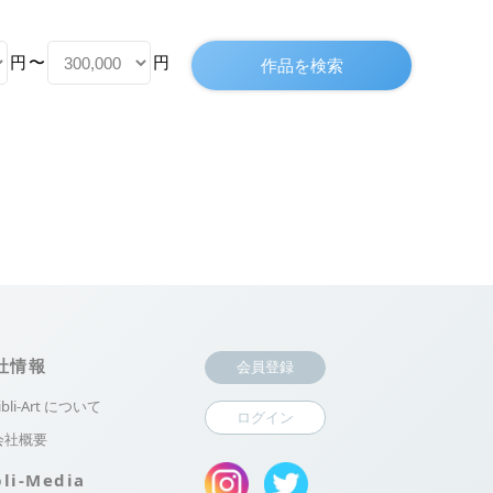
円
〜
円
社情報
会員登録
ibli-Art について
ログイン
会社概要
bli-Media