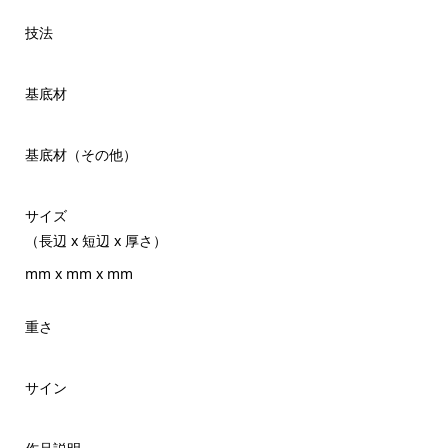
技法
基底材
基底材（その他）
サイズ
（長辺 x 短辺 x 厚さ）
mm x mm x mm
重さ
サイン