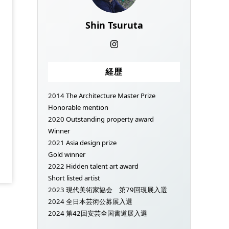
Shin Tsuruta
経歴
2014 The Architecture Master Prize
Honorable mention
2020 Outstanding property award
Winner
2021 Asia design prize
Gold winner
2022 Hidden talent art award
Short listed artist
2023 現代美術家協会 第79回現展入選
2024 全日本芸術公募展入選
2024 第42回安芸全国書道展入選