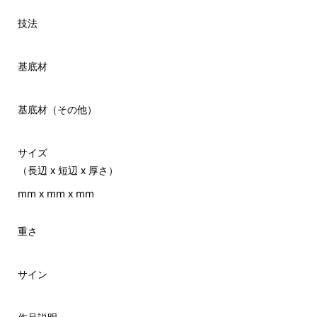
技法
基底材
基底材（その他）
サイズ
（長辺 x 短辺 x 厚さ）
mm x mm x mm
重さ
サイン