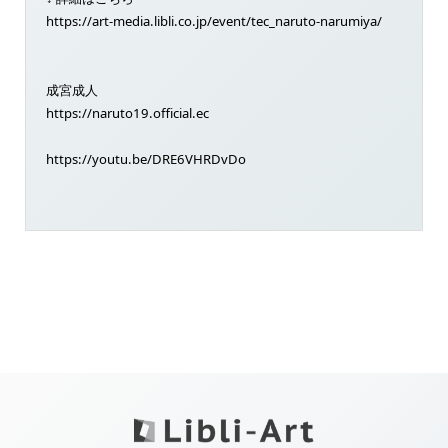
https://art-media.libli.co.jp/event/tec_naruto-narumiya/
成宮成人
https://naruto19.official.ec
https://youtu.be/DRE6VHRDvDo