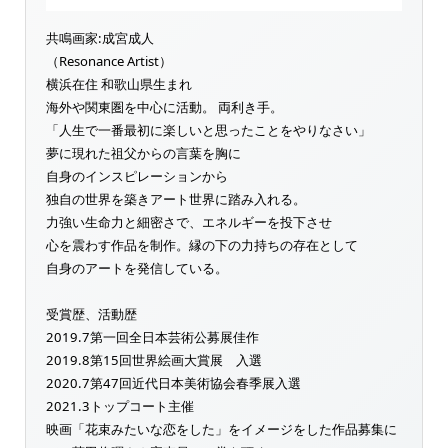
共鳴画家:成宮成人
（Resonance Artist）
横浜在住 和歌山県生まれ
海外や関東圏を中心に活動。 両利き手。
「人生で一番最初に楽しいと思ったことをやりなさい」
夢に現れた祖父からの言葉を胸に
自身のインスピレーションから
独自の世界を築きアート世界に踏み入れる。
力強い生命力と細密さで、エネルギーを投下させ
心を震わす作品を制作。縁の下の力持ちの存在として
自身のアートを発信している。
受賞歴、活動歴
2019.7第一回全日本芸術公募展佳作
2019.8第15回世界絵画大賞展 入選
2020.7第47回近代日本美術協会春季展入選
2021.3トップコート主催
映画「花束みたいな恋をした」をイメージをした作品募集に