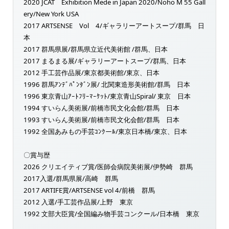
2020 JCAT Exhibition Mede in Japan 2020/Noho M 55 Gall
ery/New York USA
2017 ARTSENSE Vol 4/ギャラリーアートスープ/群馬 日
本
2017 群馬県展/群馬県立近代美術館 /群馬、日本
2017 まるまる展/ギャラリーアートスープ/群馬、日本
2012 手工芸作品展/東京都美術館/東京、日本
1996 群馬ｱﾝﾃﾞﾊﾟﾝﾀﾞﾝ展/ 北関東造形美術館/群馬 日本
1996 東京青山ｱｰﾄﾌﾘｰﾏｰｹｯﾄ/東京青山Spiral/ 東京 日本
1994 すいらん美術展/前橋市民文化会館/群馬 日本
1993 すいらん美術展/前橋市民文化会館/群馬 日本
1992 全国あみもの手芸ｺﾝｸーﾙ/東京日本橋/東京、日本
〇賞与歴
2026 クリエイティブ賞/医師会病院美術展/伊勢崎 群馬
2017入選/群馬県展/高崎 群馬
2017 ARTIFE賞/ARTSENSE vol 4/前橋 群馬
2012 入選/手工芸作品展/上野 東京
1992 文部大臣賞/全国編み物手芸コンクール/日本橋 東京