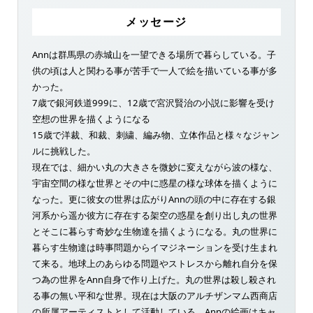
メッセージ
Annは群馬県の赤城山を一望できる場所で暮らしている。子
供の頃は人と関わる事が苦手で一人で絵を描いている事が多
かった。
7歳で銀河鉄道999に、12歳で宮沢賢治の小説に影響を受け
空想の世界を描くようになる
15歳で洋裁、和裁、刺繍、編み物、立体作品と様々なジャン
ルに挑戦した。
現在では、細かい丸の大きさを微妙に変えながら波の様な、
宇宙空間の様な世界とその中に惑星の様な球体を描くように
なった。更に彼女の世界は広がりAnnの頭の中に存在する銀
河系から遥か彼方に存在する架空の惑星を創り出し丸の世界
とそこに暮らす奇妙な生物達を描くようになる。丸の世界に
暮らす生物達は時事問題からイマジネーションを受け生まれ
て来る。地球上のあらゆる問題やストレスから離れ自分を保
つ為の世界をAnn自身で作り上げた。丸の世界は殺し殺され
る事の無い平和な世界。現在は大阪のアルチザンマム西商店
の所属アーティストとして活動している。Annの絵画はキャ