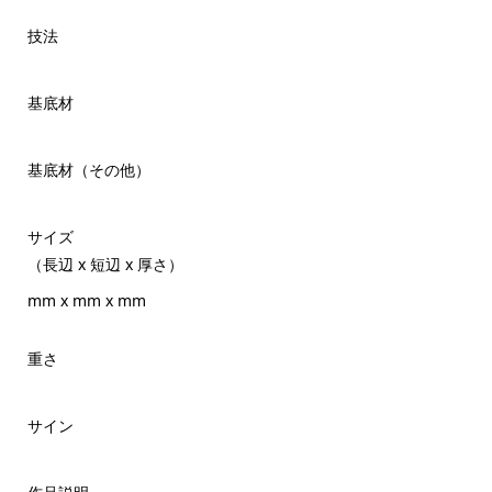
技法
基底材
基底材（その他）
サイズ
（長辺 x 短辺 x 厚さ）
mm x mm x mm
重さ
サイン