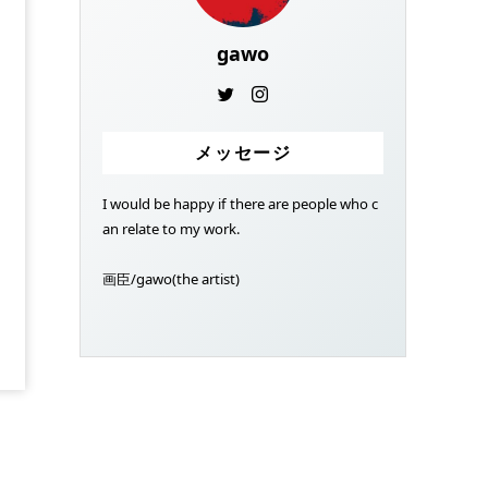
gawo
メッセージ
I would be happy if there are people who c
an relate to my work.
画臣/gawo(the artist)