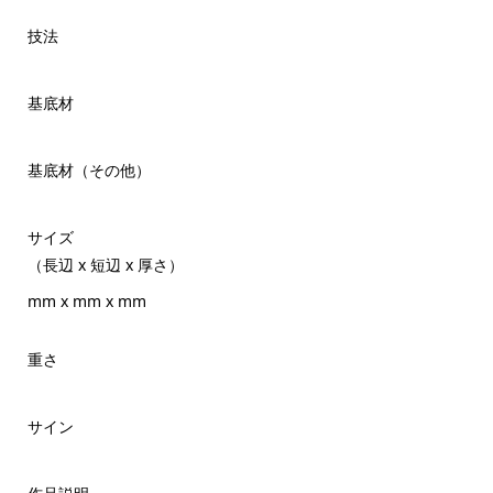
技法
基底材
基底材（その他）
サイズ
（長辺 x 短辺 x 厚さ）
mm x mm x mm
重さ
サイン