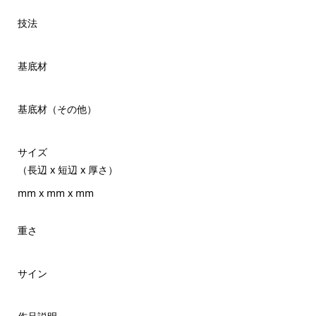
技法
基底材
基底材（その他）
サイズ
（長辺 x 短辺 x 厚さ）
mm x mm x mm
重さ
サイン