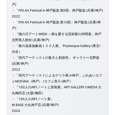
戸)
・「IYN Art Festival in 神戸阪急 第6部」神戸阪急 (兵庫/神戸)
2022
・「IYN Art Festival in 神戸阪急 第10部」神戸阪急 (兵庫/神
戸)
・「猫の日アートWEEK ～猫を愛する芸術家の仲間達」神戸
北野異人館街 (兵庫/神戸)
・「春の温泉抽象画１００人展」 Picaresque Gallery (東京/
渋谷）
・「現代アーティストの集大と創造性」 ギャラリー北野坂
(兵庫/神戸)
2023
・「現代アーティストによるゲリラ展 in神戸」ふれあいカフ
ェMOFiiNA（神戸） /カフェ杏斗 (神戸）
・「100人のARTノートと原画展」ART GALLERY UMEDA 大
丸梅田店 (大阪/梅田）
・「100人のARTノート展」
M BASE 大丸神戸店 (兵庫/神戸)
2024