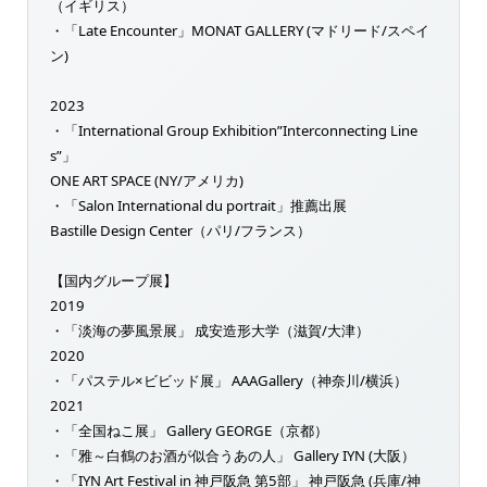
（イギリス）
・「Late Encounter」MONAT GALLERY (マドリード/スペイ
ン)
2023
・「International Group Exhibition”Interconnecting Line
s”」
ONE ART SPACE (NY/アメリカ)
・「Salon International du portrait」推薦出展
Bastille Design Center（パリ/フランス）
【国内グループ展】
2019
・「淡海の夢風景展」 成安造形大学（滋賀/大津）
2020
・「パステル×ビビッド展」 AAAGallery（神奈川/横浜）
2021
・「全国ねこ展」 Gallery GEORGE（京都）
・「雅～白鶴のお酒が似合うあの人」 Gallery IYN (大阪）
・「IYN Art Festival in 神戸阪急 第5部」 神戸阪急 (兵庫/神