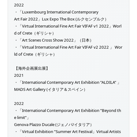
2022
・「Luxembourg International Contemporary
Art Fair 2022」Lux Expo The Box (ルクセンブルク）
・「Virtual International Fine Art Fair VIFAF v1 2022」Worl
d of Crete（ギリシャ）
・「Art Scenes Cross Show 2022」（日本）
・「Virtual International Fine Art Fair VIFAF v2 2022 」 Wor
ld of Crete（ギリシャ）
【海外企画展出展】
2021
・「International Contemporary Art Exhibition ”ALDILA” 」
MADS Art Gallery (イタリア＆スペイン）
2022
・「International Contemporary Art Exhibition ”Beyond th
e limit”」
Genova Plazzo Ducale (ジェノバ/イタリア）
・「Virtual Exhibition ”Summer Art Festival」Virtual Artists