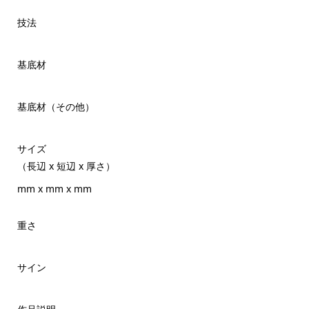
技法
基底材
基底材（その他）
サイズ
（長辺 x 短辺 x 厚さ）
mm x mm x mm
重さ
サイン