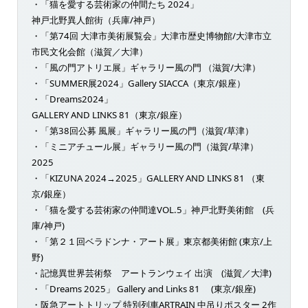
・「猫を愛する芸術家の仲間たち 2024」
神戸北野異人館街（兵庫/神戸）
・「第74回 大津市美術展覧会」大津市歴史博物館/大津市立
市民文化会館（滋賀／大津）
・「風の門アトリエ展」ギャラリー風の門 （滋賀/大津）
・「SUMMER展2024」Gallery SIACCA（東京/銀座）
・「Dreams2024」
GALLERY AND LINKS 81（東京/銀座）
・「第38回公募 風展」ギャラリー風の門（滋賀/草津）
・「ミニアチュール展」ギャラリー風の門（滋賀/草津）
2025
・「KIZUNA 2024→2025」GALLERY AND LINKS 81 （東
京/銀座）
・「猫を愛する芸術家の仲間達VOL.5」神戸北野美術館 (兵
庫/神戸)
・「第２１回ベラドンナ・アート展」東京都美術館 (東京/上
野)
・記憶異世界芸術祭 アートランウェイ 出演 (滋賀／大津)
・「Dreams 2025」 Gallery and Links 81 (東京/銀座)
・阪急アートトリップ 特別列車ARTRAIN 中吊りポスター 2作