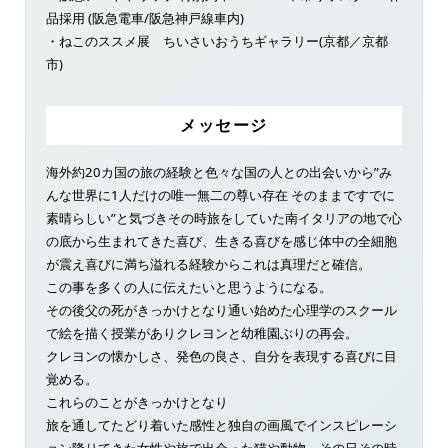
品採用 (阪急電車/阪急神戸線車内)
・ねこのススメ展 ちいさいおうちギャラリー(京都／京都
市)
メッセージ
海外約20カ国の旅の経験と色々な国の人との出会いから”み
んな世界に1人だけの唯一無二の尊い存在 そのままですでに
素晴らしい”と気づきその時旅をしていた南イタリアの地で心
の底から生まれてきた喜び、生きる喜びを感じ体中の全細胞
が震え喜びに満ち溢れる経験からこれは真理だと確信。
この事を多くの人に伝えたいと思うようになる。
その後父の死がきっかけとなり通い始めた心理学のスクール
で絵を描く授業がありクレヨンと幼稚園ぶりの再会。
クレヨンの懐かしさ、発色の良さ、自分を表現する喜びに目
覚める。
これらのことがきっかけとなり
旅を通してたどり着いた感性と独自の画風でインスピレーシ
ョン降りてきた女性や旅で出会った猫や動物、その日その時