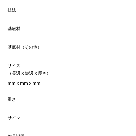
技法
基底材
基底材（その他）
サイズ
（長辺 x 短辺 x 厚さ）
mm x mm x mm
重さ
サイン