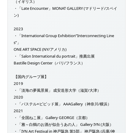
（イギリス）
・「Late Encounter」MONAT GALLERY (マドリード/スペイ
ン)
2023
・「International Group Exhibition”Interconnecting Line
s”」
ONE ART SPACE (NY/アメリカ)
・「Salon International du portrait」推薦出展
Bastille Design Center（パリ/フランス）
【国内グループ展】
2019
・「淡海の夢風景展」 成安造形大学（滋賀/大津）
2020
・「パステル×ビビッド展」 AAAGallery（神奈川/横浜）
2021
・「全国ねこ展」 Gallery GEORGE（京都）
・「雅～白鶴のお酒が似合うあの人」 Gallery IYN (大阪）
・「IYN Art Festival in 神戸阪急 第5部」 神戸阪急 (兵庫/神