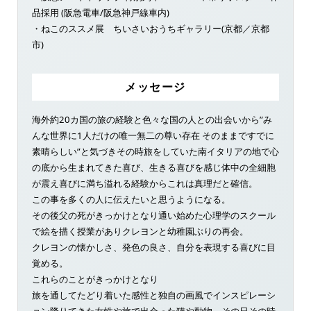
品採用 (阪急電車/阪急神戸線車内)
・ねこのススメ展 ちいさいおうちギャラリー(京都／京都
市)
メッセージ
海外約20カ国の旅の経験と色々な国の人との出会いから”み
んな世界に1人だけの唯一無二の尊い存在 そのままですでに
素晴らしい”と気づきその時旅をしていた南イタリアの地で心
の底から生まれてきた喜び、生きる喜びを感じ体中の全細胞
が震え喜びに満ち溢れる経験からこれは真理だと確信。
この事を多くの人に伝えたいと思うようになる。
その後父の死がきっかけとなり通い始めた心理学のスクール
で絵を描く授業がありクレヨンと幼稚園ぶりの再会。
クレヨンの懐かしさ、発色の良さ、自分を表現する喜びに目
覚める。
これらのことがきっかけとなり
旅を通してたどり着いた感性と独自の画風でインスピレーシ
ョン降りてきた女性や旅で出会った猫や動物、その日その時