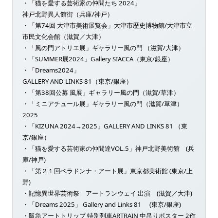
・「猫を愛する芸術家の仲間たち 2024」
神戸北野異人館街（兵庫/神戸）
・「第74回 大津市美術展覧会」大津市歴史博物館/大津市立
市民文化会館（滋賀／大津）
・「風の門アトリエ展」ギャラリー風の門 （滋賀/大津）
・「SUMMER展2024」Gallery SIACCA（東京/銀座）
・「Dreams2024」
GALLERY AND LINKS 81（東京/銀座）
・「第38回公募 風展」ギャラリー風の門（滋賀/草津）
・「ミニアチュール展」ギャラリー風の門（滋賀/草津）
2025
・「KIZUNA 2024→2025」GALLERY AND LINKS 81 （東
京/銀座）
・「猫を愛する芸術家の仲間達VOL.5」神戸北野美術館 (兵
庫/神戸)
・「第２１回ベラドンナ・アート展」東京都美術館 (東京/上
野)
・記憶異世界芸術祭 アートランウェイ 出演 (滋賀／大津)
・「Dreams 2025」 Gallery and Links 81 (東京/銀座)
・阪急アートトリップ 特別列車ARTRAIN 中吊りポスター 2作