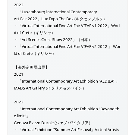
2022
・「Luxembourg International Contemporary
Art Fair 2022」Lux Expo The Box (ルクセンブルク）
・「Virtual International Fine Art Fair VIFAF v1 2022」Worl
d of Crete（ギリシャ）
・「Art Scenes Cross Show 2022」（日本）
・「Virtual International Fine Art Fair VIFAF v2 2022 」 Wor
ld of Crete（ギリシャ）
【海外企画展出展】
2021
・「International Contemporary Art Exhibition ”ALDILA” 」
MADS Art Gallery (イタリア＆スペイン）
2022
・「International Contemporary Art Exhibition ”Beyond th
e limit”」
Genova Plazzo Ducale (ジェノバ/イタリア）
・「Virtual Exhibition ”Summer Art Festival」Virtual Artists