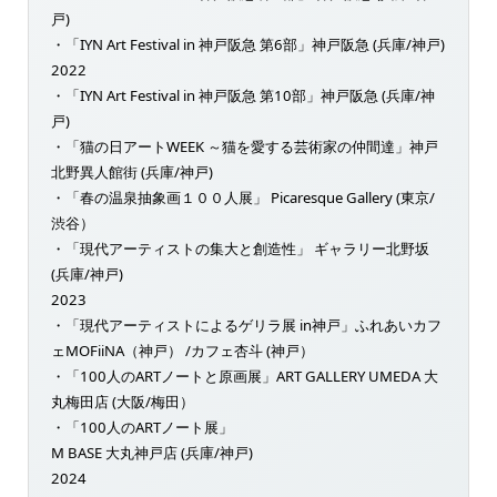
戸)
・「IYN Art Festival in 神戸阪急 第6部」神戸阪急 (兵庫/神戸)
2022
・「IYN Art Festival in 神戸阪急 第10部」神戸阪急 (兵庫/神
戸)
・「猫の日アートWEEK ～猫を愛する芸術家の仲間達」神戸
北野異人館街 (兵庫/神戸)
・「春の温泉抽象画１００人展」 Picaresque Gallery (東京/
渋谷）
・「現代アーティストの集大と創造性」 ギャラリー北野坂
(兵庫/神戸)
2023
・「現代アーティストによるゲリラ展 in神戸」ふれあいカフ
ェMOFiiNA（神戸） /カフェ杏斗 (神戸）
・「100人のARTノートと原画展」ART GALLERY UMEDA 大
丸梅田店 (大阪/梅田）
・「100人のARTノート展」
M BASE 大丸神戸店 (兵庫/神戸)
2024