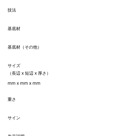
技法
基底材
基底材（その他）
サイズ
（長辺 x 短辺 x 厚さ）
mm x mm x mm
重さ
サイン