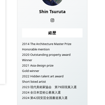
Shin Tsuruta
経歴
2014 The Architecture Master Prize
Honorable mention
2020 Outstanding property award
Winner
2021 Asia design prize
Gold winner
2022 Hidden talent art award
Short listed artist
2023 現代美術家協会 第79回現展入選
2024 全日本芸術公募展入選
2024 第42回安芸全国書道展入選