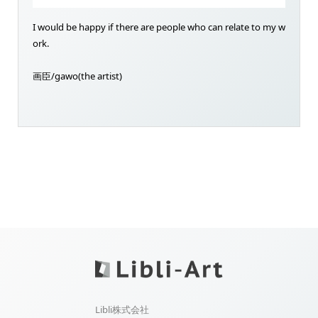
I would be happy if there are people who can relate to my w
ork.
画臣/gawo(the artist)
Libli株式会社