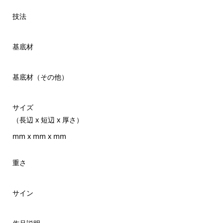
技法
基底材
基底材（その他）
サイズ
（長辺 x 短辺 x 厚さ）
mm x mm x mm
重さ
サイン